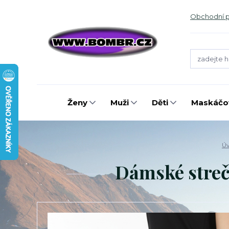
Obchodní 
Ženy
Muži
Děti
Maskáčov
Ú
Dámské streč