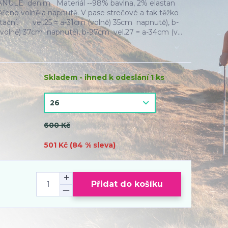
e ANULE denim Materiál --98% bavlna, 2% elastan
ěřeno volně a napnutě. V pase strečové a tak těžko
entační. vel.25 = a-31cm (volně) 35cm napnutě), b-
volně) 37cm napnutě), b-97cm vel.27 = a-34cm (v...
Skladem - ihned k odeslání 1 ks
600 Kč
501 Kč (
84
% sleva)
Přidat do košíku