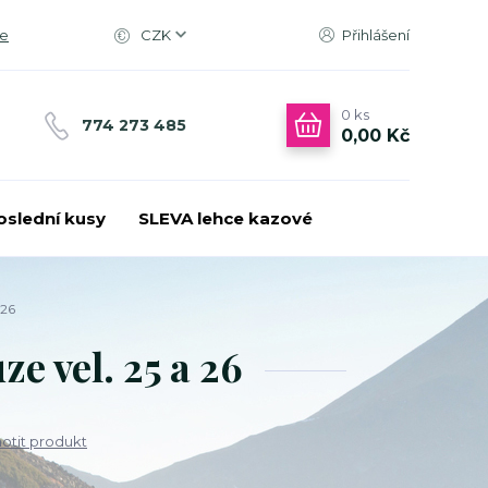
ce
CZK
Přihlášení
0
ks
774 273 485
0,00 Kč
oslední kusy
SLEVA lehce kazové
 26
 vel. 25 a 26
tit produkt