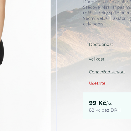
Dámské strečové rifl
Stečové Míra "a" pas m
měřit a míry spíše ori
96cm vel.26 = a-33cm (
celý popis
Dostupnost
velikost
Cena před slevou
Ušetříte
99 Kč
/
ks
82 Kč
bez DPH