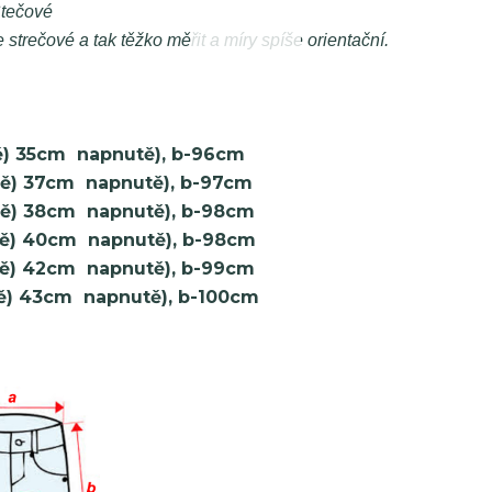
tečové
strečové a tak těžko měřit a míry spíše orientační.
ně) 35cm napnutě), b-96cm
ně) 37cm napnutě), b-97cm
ně) 38cm napnutě), b-98cm
ně) 40cm napnutě), b-98cm
ně) 42cm napnutě), b-99cm
ě) 43cm napnutě), b-100cm