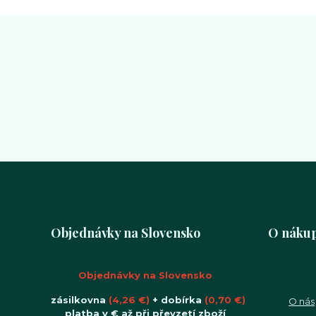
Objednávky na Slovensko
O náku
Objednávky na Slovensko
zásilkovna
(4,26 €)
+ dobírka
(0,70 €)
O nás
platba v € až při převzetí zboží