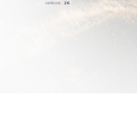
velikost:
26