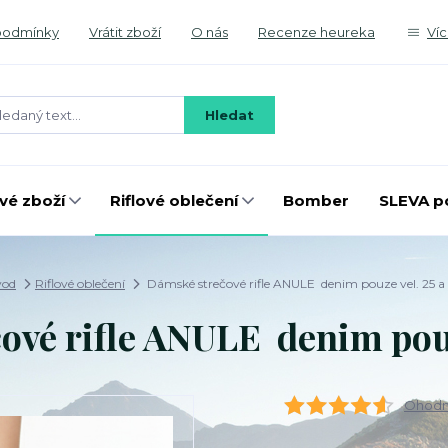
podmínky
Vrátit zboží
O nás
Recenze heureka
Ví
Hledat
é zboží
Riflové oblečení
Bomber
SLEVA p
vod
Riflové oblečení
Dámské strečové rifle ANULE denim pouze vel. 25 a
ové rifle ANULE denim pouze
Ohodno