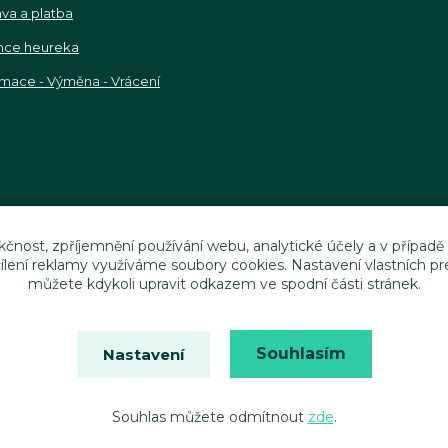
va a platba
nce heureka
mace - Výměna - Vrácení
kčnost, zpříjemnění používání webu, analytické účely a v případě
cílení reklamy využíváme soubory cookies. Nastavení vlastních pr
můžete kdykoli upravit odkazem ve spodní části stránek.
Souhlasím
Nastavení
Vytvořeno na
Eshop-rychle.cz
Souhlas můžete odmítnout
zde
.